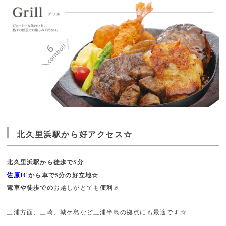
北久里浜駅から好アクセス☆
北久里浜駅
から徒歩で5分
佐原IC
から
車で5分の好立地☆
電車や徒歩での
お越しがとても
便利♬
三浦方面、三崎、城ケ島など三浦半島の拠点にも最適です☆