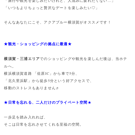
「旅行や観光を楽しみたいけれど、人混みに疲れたくない…」
「いつもよりちょっと贅沢なデートを楽しみたい♡」
そんなあなたにこそ、アクアブルー横須賀がオススメです！
★観光・ショッピングの拠点に最適★
横須賀・三浦エリア
でのショッピングや観光を楽しんだ後は、当ホテ
ルへ。
横浜横須賀道路 「佐原IC」から車で5分、
「北久里浜駅」から徒歩5分という好アクセスで、
移動のストレスもありません♬
★日常を忘れる、二人だけのプライベート空間
★
一歩足を踏み入れれば、
そこは日常を忘れさせてくれる至福の空間。