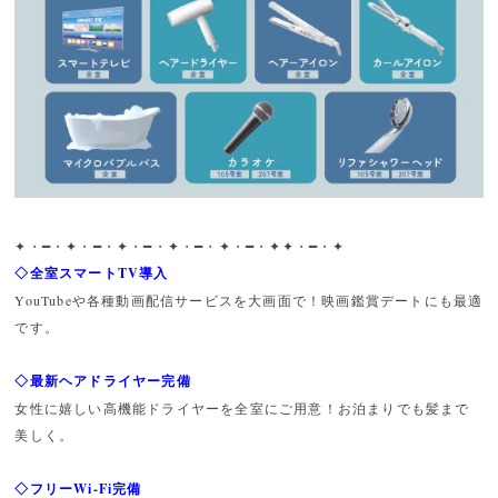
✦・━・✦・━・✦・━・✦・━・✦・━・✦✦・━・✦
◇全室スマートTV導入
YouTubeや各種動画配信サービスを大画面で！映画鑑賞デートにも最適
です。
◇最新ヘアドライヤー完備
女性に嬉しい高機能ドライヤーを全室にご用意！お泊まりでも髪まで
美しく。
◇フリーWi-Fi完備