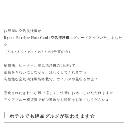
お部屋の空気洗浄機が
Dyson Purifier Hot+Cool+空気清浄機
にグレードアップいたしました
☆
（501・502・404・407・201号室のみ）
扇風機、ヒーター、空気清浄機の1台3役で
空気をきれいにしながら、涼しくしてくれます☆
高性能な空気清浄機能搭載で、ウイルスや花粉を除去!!
浄化されたきれいな風で涼しく、快適にお過ごしいただけます☆
アクアブルー横須賀でぜひ素敵なお時間をお過ごしください♬
ホテルでも絶品グルメが味わえます☆