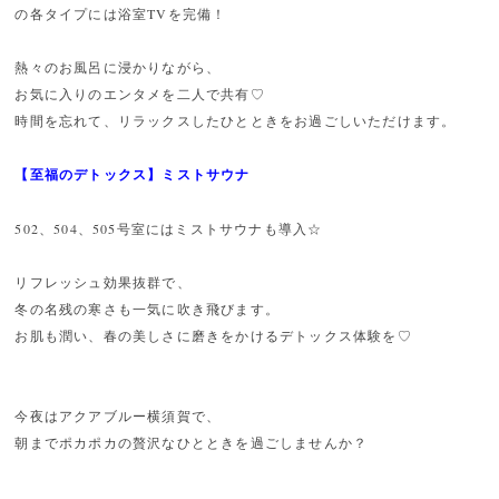
の各タイプには浴室TVを完備！
熱々のお風呂に浸かりながら、
お気に入りのエンタメを二人で共有♡
時間を忘れて、リラックスしたひとときをお過ごしいただけます。
【至福のデトックス】ミストサウナ
502、504、505号室にはミストサウナも導入☆
リフレッシュ効果抜群で、
冬の名残の寒さも一気に吹き飛びます。
お肌も潤い、春の美しさに磨きをかけるデトックス体験を♡
今夜はアクアブルー横須賀で、
朝までポカポカの贅沢なひとときを過ごしませんか？