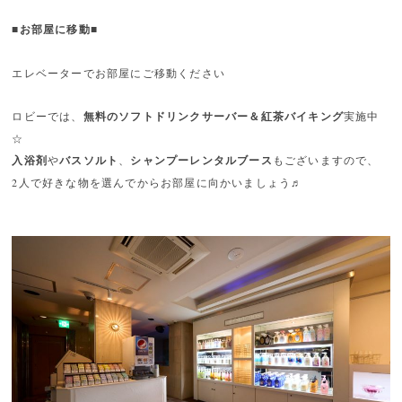
■お部屋に移動■
エレベーターでお部屋にご移動ください
ロビーでは、
無料のソフトドリンクサーバー＆紅茶バイキング
実施中
☆
入浴剤
や
バスソルト
、
シャンプーレンタルブース
もございますので、
2人で好きな物を選んでからお部屋に向かいましょう♬