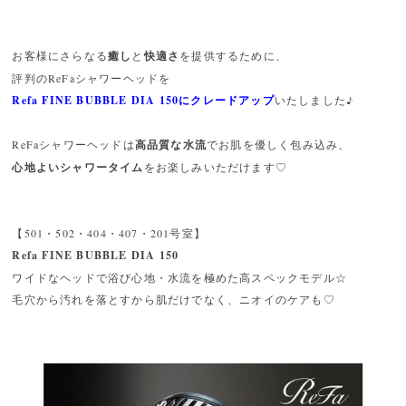
お客様にさらなる
癒し
と
快適さ
を提供するために、
評判のReFaシャワーヘッドを
Refa FINE BUBBLE DIA 150
に
クレードアップ
いたしました♪
ReFaシャワーヘッドは
高品質な水流
でお肌を優しく包み込み、
心地よいシャワータイム
をお楽しみいただけます♡
【501・502・404・407・201号室】
Refa FINE BUBBLE DIA 150
ワイドなヘッドで浴び心地・水流を極めた高スペックモデル☆
毛穴から汚れを落とすから肌だけでなく、ニオイのケアも♡