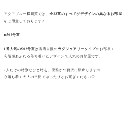
アクアブルー横須賀では、
全23室のすべて
が
デザインの異なるお部屋
をご用意しております♬
■502号室
1番人気の502号室
は当店自慢の
ラグジュアリータイプ
のお部屋✧
高級感あふれる落ち着いたデザインで人気のお部屋です。
2人だけの特別なひと時を、優雅かつ贅沢に演出します☆
心落ち着く大人の空間でゆったりとお寛ぎください♡