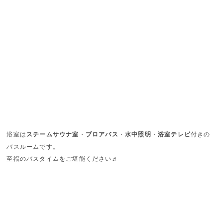
浴室は
スチームサウナ室
・
ブロアバス
・
水中照明
・
浴室テレビ
付きの
バスルームです。
至福のバスタイムをご堪能ください♬