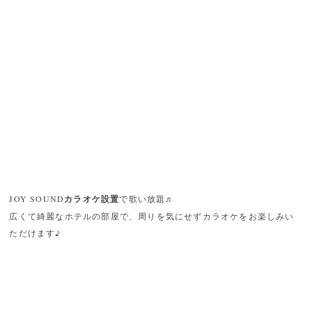
JOY SOUND
カラオケ設置
で歌い放題♬
広くて綺麗なホテルの部屋で、周りを気にせずカラオケをお楽しみい
ただけます♪