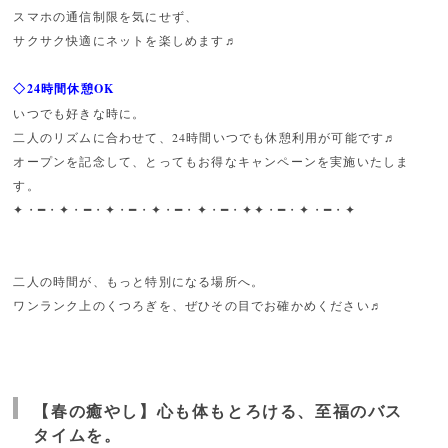
スマホの通信制限を気にせず、
サクサク快適にネットを楽しめます♬
◇24時間休憩OK
いつでも好きな時に。
二人のリズムに合わせて、24時間いつでも休憩利用が可能です♬
オープンを記念して、とってもお得なキャンペーンを実施いたしま
す。
✦・━・✦・━・✦・━・✦・━・✦・━・✦✦・━・✦・━・✦
二人の時間が、もっと特別になる場所へ。
ワンランク上のくつろぎを、ぜひその目でお確かめください♬
【春の癒やし】心も体もとろける、至福のバス
タイムを。